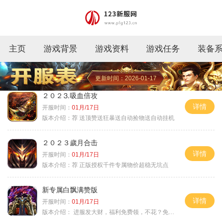
主页
游戏背景
游戏资料
游戏任务
装备
更新时间：2026-01-17
２０２⒊吸血倍攻
详情
开服时间：
01月/17日
版本介绍：
荐 送顶赞送狂暴送自动捡物送自动挂机
２０２３歲月合击
详情
开服时间：
01月/17日
版本介绍：
荐 正版授权千件专属物价超稳无坑点
新专属白飘满赞版
详情
开服时间：
01月/17日
版本介绍：
进服发大财，福利免费领，不花？免费通关！