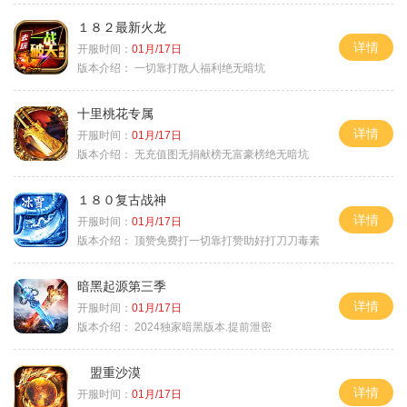
１８２最新火龙
详情
开服时间：
01月/17日
版本介绍：
一切靠打散人福利绝无暗坑
十里桃花专属
详情
开服时间：
01月/17日
版本介绍：
无充值图无捐献榜无富豪榜绝无暗坑
１８０复古战神
详情
开服时间：
01月/17日
版本介绍：
顶赞免费打一切靠打赞助好打刀刀毒素
暗黑起源第三季
详情
开服时间：
01月/17日
版本介绍：
2024独家暗黑版本.提前泄密
盟重沙漠
详情
开服时间：
01月/17日