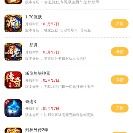
版本介绍：
攻速,沉默,专属,吸血,野外,追梦,暗黑
1.76沉默
详情
开服时间：
01月/17日
版本介绍：
独家沉默+自动拾取？+骨灰服
新月
详情
开服时间：
01月/17日
版本介绍：
复古情怀专属耐玩三天合区
斩龍無雙神器
详情
开服时间：
01月/17日
版本介绍：
无暗坑无门槛一切靠打光柱满屏
奇迹3
详情
开服时间：
01月/17日
版本介绍：
法师全屏冰雨魔宠融合修仙沉默
封神外传2季