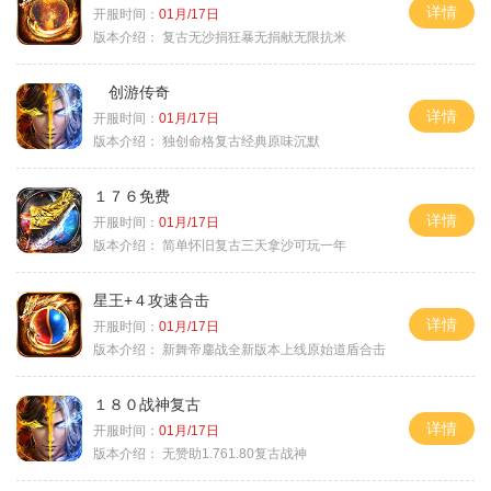
详情
开服时间：
01月/17日
版本介绍：
复古无沙捐狂暴无捐献无限抗米
创游传奇
详情
开服时间：
01月/17日
版本介绍：
独创命格复古经典原味沉默
１７６免费
详情
开服时间：
01月/17日
版本介绍：
简单怀旧复古三天拿沙可玩一年
星王+４攻速合击
详情
开服时间：
01月/17日
版本介绍：
新舞帝鏖战全新版本上线原始道盾合击
１８０战神复古
详情
开服时间：
01月/17日
版本介绍：
无赞助1.761.80复古战神