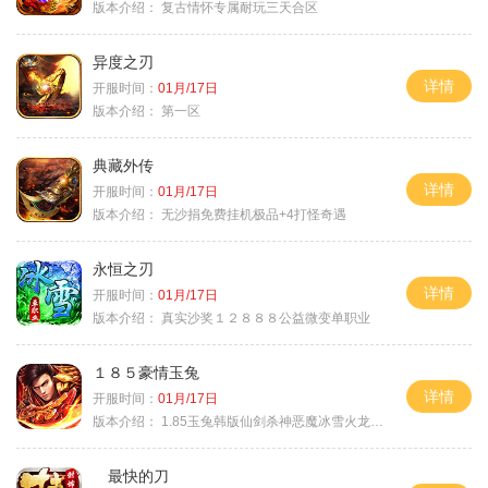
版本介绍：
复古情怀专属耐玩三天合区
异度之刃
详情
开服时间：
01月/17日
版本介绍：
第一区
典藏外传
详情
开服时间：
01月/17日
版本介绍：
无沙捐免费挂机极品+4打怪奇遇
永恒之刃
详情
开服时间：
01月/17日
版本介绍：
真实沙奖１２８８８公益微变单职业
１８５豪情玉兔
详情
开服时间：
01月/17日
版本介绍：
1.85玉兔韩版仙剑杀神恶魔冰雪火龙神器专属
最快的刀