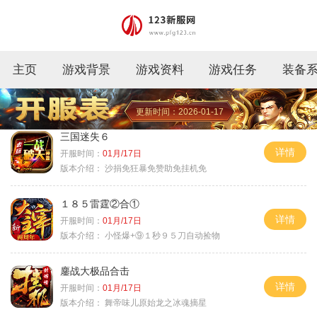
主页
游戏背景
游戏资料
游戏任务
装备
更新时间：2026-01-17
三国迷失６
详情
开服时间：
01月/17日
版本介绍：
沙捐免狂暴免赞助免挂机免
１８５雷霆②合①
详情
开服时间：
01月/17日
版本介绍：
小怪爆+⑨１秒９５刀自动捡物
鏖战大极品合击
详情
开服时间：
01月/17日
版本介绍：
舞帝味儿原始龙之冰魂摘星