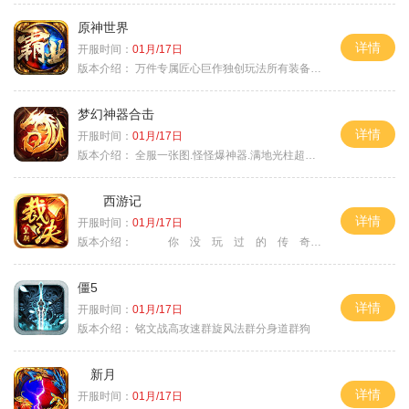
原神世界
详情
开服时间：
01月/17日
版本介绍：
万件专属匠心巨作独创玩法所有装备靠打
梦幻神器合击
详情
开服时间：
01月/17日
版本介绍：
全服一张图.怪怪爆神器.满地光柱超激情
西游记
详情
开服时间：
01月/17日
版本介绍：
你 没 玩 过 的 传 奇
僵5
详情
开服时间：
01月/17日
版本介绍：
铭文战高攻速群旋风法群分身道群狗
新月
详情
开服时间：
01月/17日